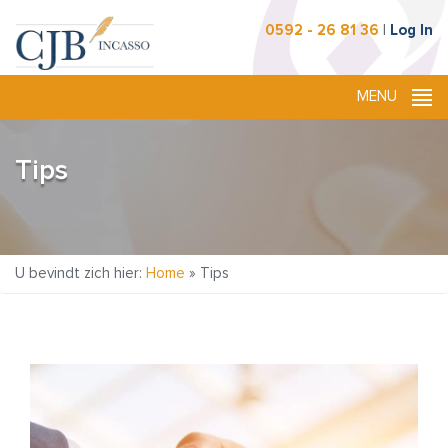
0592 - 26 81 36
|
Log In
Tips
U bevindt zich hier:
Home
»
Tips