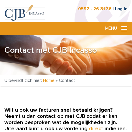
0592 - 26 81 36
|
Log In
Contact met CJB Incasso
U bevindt zich hier:
Home
»
Contact
Wilt u ook uw facturen
snel betaald krijgen
?
Neemt u dan contact op met CJB zodat er kan
worden besproken wat de mogelijkheden zijn.
Uiteraard kunt u ook uw vordering
direct
indienen.